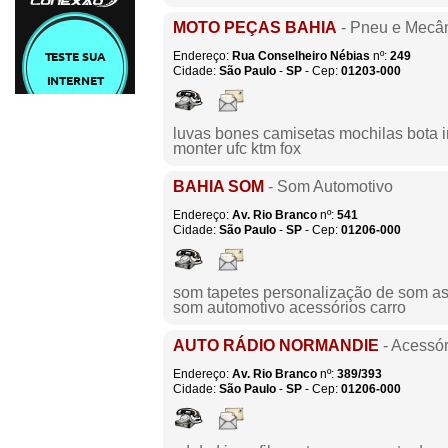
MOTO PEÇAS BAHIA
- Pneu e Mecâ
Endereço:
Rua Conselheiro Nébias
nº:
249
Cidade:
São Paulo
-
SP
- Cep:
01203-000
luvas bones camisetas mochilas bota 
monter ufc ktm fox
BAHIA SOM
- Som Automotivo
Endereço:
Av. Rio Branco
nº:
541
Cidade:
São Paulo
-
SP
- Cep:
01206-000
som tapetes personalização de som as
som automotivo acessórios carro
AUTO RÁDIO NORMANDIE
- Acessór
Endereço:
Av. Rio Branco
nº:
389/393
Cidade:
São Paulo
-
SP
- Cep:
01206-000