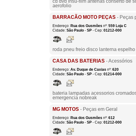
cd dvd insu-film antenas conserto de 
aerofolio
BARRACÃO MOTO PEÇAS
- Peças 
Endereço:
Rua dos Gusmões
nº:
559
Loja C
Cidade:
São Paulo
-
SP
- Cep:
01212-000
roda pneu freio disco lanterna espelh
CASA DAS BATERIAS
- Acessórios
Endereço:
Av. Duque de Caxias
nº:
620
Cidade:
São Paulo
-
SP
- Cep:
01214-000
bateria lampadas acessorios cromados 
emergencia nobreak
MG MOTOS
- Peças em Geral
Endereço:
Rua dos Gusmões
nº:
612
Cidade:
São Paulo
-
SP
- Cep:
01212-000