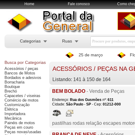
Home
Fale conosco
Como che
Categorias
Ruas
25 de março
Fl
Busca por Categorias
ACESSÓRIOS / PEÇAS NA 
Acessórios / peças
Bancos de Motos
Bordados e adesivos
Listando: 141 à 150 de 164
Borracharia
Boutique
BEM BOLADO
- Venda de Peças
Brechó
Capacetes / viseiras
Endereço:
Rua dos Gusmões
nº:
611
Comércio de motos
Cidade:
São Paulo
-
SP
- Cep:
01212-000
Customização
Elétrica
Importadora
Mecânica
Painéis de motos
pastilhas rodas relação escapes moto
Peças em couro
Peças novas/usadas
BRANCA DE NEVE
- Acessórios