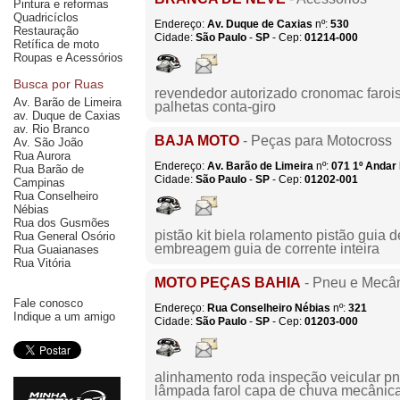
Pintura e reformas
Quadricíclos
Endereço:
Av. Duque de Caxias
nº:
530
Restauração
Cidade:
São Paulo
-
SP
- Cep:
01214-000
Retífica de moto
Roupas e Acessórios
Busca por Ruas
revendedor autorizado cronomac farois 
Av. Barão de Limeira
palhetas conta-giro
av. Duque de Caxias
av. Rio Branco
BAJA MOTO
- Peças para Motocross
Av. São João
Rua Aurora
Endereço:
Av. Barão de Limeira
nº:
071
1º Andar 
Rua Barão de
Cidade:
São Paulo
-
SP
- Cep:
01202-001
Campinas
Rua Conselheiro
Nébias
Rua dos Gusmões
pistão kit biela rolamento pistão guia d
Rua General Osório
embreagem guia de corrente inteira
Rua Guaianases
Rua Vitória
MOTO PEÇAS BAHIA
- Pneu e Mecâ
Fale conosco
Endereço:
Rua Conselheiro Nébias
nº:
321
Indique a um amigo
Cidade:
São Paulo
-
SP
- Cep:
01203-000
alinhamento roda inspeção veicular pne
lâmpada farol capa de chuva mecânic