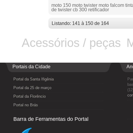
moto 150 moto twister moto falcom tint
de twister cb 300 retificador
Listando: 141 à 150 de 164
Acessórios / peças
M
Portais da Cidade
An
Portal da Santa Ifigênia
Par
bas
Portal da 25 de março
(12
co
Portal da Florêncio
Portal no Brás
Barra de Ferramentas do Portal