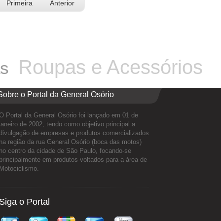
Primeira
Anterior
Roupas e Acessórios
as
Sobre o Portal da General Osório
O Portal da General Osório foi lançado em 01 de
janeiro de 2002, tendo como objetivo principal a
divulgação de empresas e produtos comercializados
na região da rua General Osório (boca das motos)
no centro da cidade de São Paulo, focando-se
principalmente em produtos voltados para a área de
Motociclismo.
Siga o Portal