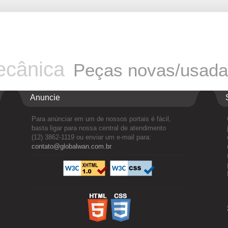
cânica
Peças novas/usad
Anuncie
Para anúnciar em um de nossos portais é fácil,
basta ligar para nossa central de atendimento
(12) 3862-1119 ou enviar um e-mail para:
contato@globalwan.com.br
.