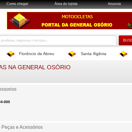
Como chegar
Área do lojista
Anuncie
Florêncio de Abreu
Santa Ifigênia
AS NA GENERAL OSÓRIO
essorios
04-000
 Peças e Acessórios