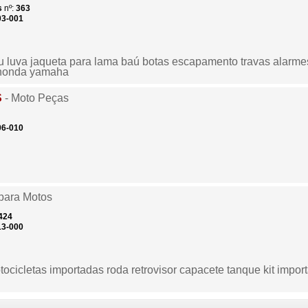
s
nº:
363
03-001
 luva jaqueta para lama baú botas escapamento travas alarmes
 honda yamaha
S
- Moto Peças
06-010
para Motos
424
13-000
cicletas importadas roda retrovisor capacete tanque kit impo