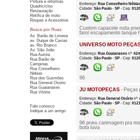
Pintura e reformas
Endereço:
Rua Conselheiro Nébia
Quadricíclos
Cidade:
São Paulo
-
SP
- Cep:
012
Restauração
Retífica de moto
Roupas e Acessórios
Custom capacete roda pneu
Busca por Ruas
farol escapamento tanque
Av. Barão de Limeira
av. Duque de Caxias
UNIVERSO MOTO PEÇA
av. Rio Branco
Av. São João
Endereço:
Rua Guaianases
nº:
424
Rua Aurora
Cidade:
São Paulo
-
SP
- Cep:
012
Rua Barão de
Campinas
Rua Conselheiro
Nébias
96
Rua dos Gusmões
Rua General Osório
Rua Guaianases
JU MOTOPEÇAS
- Peças 
Rua Vitória
Endereço:
Rua General Osório
nº:
Cidade:
São Paulo
-
SP
- Cep:
012
Fale conosco
Indique a um amigo
96 pneu carenagem pra moto
bota luva