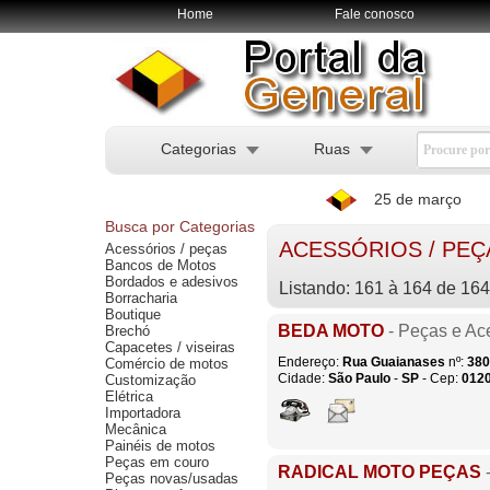
Home
Fale conosco
Categorias
Ruas
25 de março
Busca por Categorias
ACESSÓRIOS / PEÇ
Acessórios / peças
Bancos de Motos
Bordados e adesivos
Listando: 161 à 164 de 164
Borracharia
Boutique
BEDA MOTO
- Peças e Ac
Brechó
Capacetes / viseiras
Endereço:
Rua Guaianases
nº:
380
Comércio de motos
Cidade:
São Paulo
-
SP
- Cep:
012
Customização
Elétrica
Importadora
Mecânica
Painéis de motos
Peças em couro
RADICAL MOTO PEÇAS
-
Peças novas/usadas