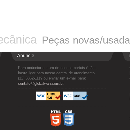
cânica
Peças novas/usad
Anuncie
Para anúnciar em um de nossos portais é fácil,
basta ligar para nossa central de atendimento
(12) 3862-1119 ou enviar um e-mail para:
contato@globalwan.com.br
.