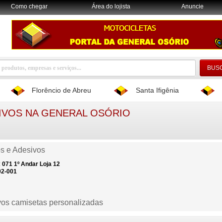
Como chegar
Área do lojista
Anuncie
Florêncio de Abreu
Santa Ifigênia
IVOS NA GENERAL OSÓRIO
s e Adesivos
:
071
1º Andar Loja 12
02-001
os camisetas personalizadas