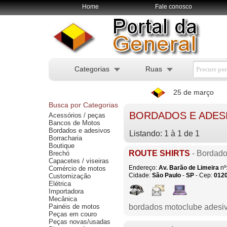
Home
Fale conosco
Categorias
Ruas
25 de março
Busca por Categorias
BORDADOS E ADES
Acessórios / peças
Bancos de Motos
Bordados e adesivos
Listando: 1 à 1 de 1
Borracharia
Boutique
ROUTE SHIRTS
- Bordado
Brechó
Capacetes / viseiras
Endereço:
Av. Barão de Limeira
nº
Comércio de motos
Cidade:
São Paulo
-
SP
- Cep:
012
Customização
Elétrica
Importadora
Mecânica
Painéis de motos
bordados motoclube adesiv
Peças em couro
Peças novas/usadas