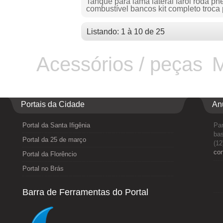
Tanque para lama lateral farol roda p
combustível bancos kit completo troca 
Listando: 1 à 10 de 25
Acessórios / peças
M
Portais da Cidade
An
Portal da Santa Ifigênia
Par
bas
Portal da 25 de março
(12
co
Portal da Florêncio
Portal no Brás
Barra de Ferramentas do Portal