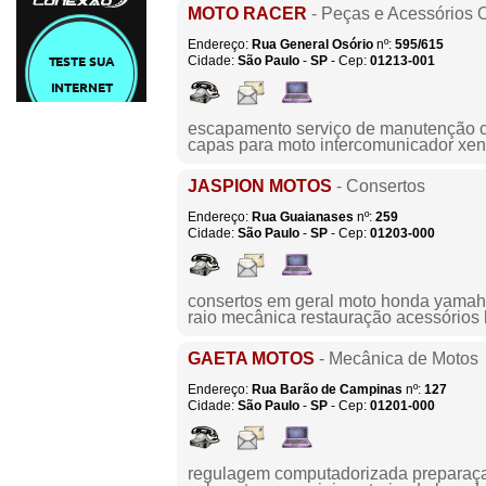
MOTO RACER
- Peças e Acessórios O
Endereço:
Rua General Osório
nº:
595/615
Cidade:
São Paulo
-
SP
- Cep:
01213-001
escapamento serviço de manutenção ca
capas para moto intercomunicador xe
JASPION MOTOS
- Consertos
Endereço:
Rua Guaianases
nº:
259
Cidade:
São Paulo
-
SP
- Cep:
01203-000
consertos em geral moto honda yamaha
raio mecânica restauração acessórios
GAETA MOTOS
- Mecânica de Motos
Endereço:
Rua Barão de Campinas
nº:
127
Cidade:
São Paulo
-
SP
- Cep:
01201-000
regulagem computadorizada preparaç