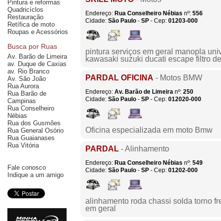
Pintura e reformas
Quadricíclos
Endereço:
Rua Conselheiro Nébias
nº:
556
Restauração
Cidade:
São Paulo
-
SP
- Cep:
01203-000
Retífica de moto
Roupas e Acessórios
Busca por Ruas
pintura serviços em geral manopla univ
Av. Barão de Limeira
kawasaki suzuki ducati escape filtro de
av. Duque de Caxias
av. Rio Branco
PARDAL OFICINA
- Motos BMW
Av. São João
Rua Aurora
Endereço:
Av. Barão de Limeira
nº:
250
Rua Barão de
Cidade:
São Paulo
-
SP
- Cep:
012020-000
Campinas
Rua Conselheiro
Nébias
Rua dos Gusmões
Oficina especializada em moto Bmw
Rua General Osório
Rua Guaianases
Rua Vitória
PARDAL
- Alinhamento
Endereço:
Rua Conselheiro Nébias
nº:
549
Fale conosco
Cidade:
São Paulo
-
SP
- Cep:
01202-000
Indique a um amigo
alinhamento roda chassi solda torno 
em geral