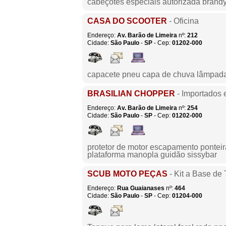
cabeçotes especiais autorizada brand
CASA DO SCOOTER
- Oficina
Endereço:
Av. Barão de Limeira
nº:
212
Cidade:
São Paulo
-
SP
- Cep:
01202-000
capacete pneu capa de chuva lâmpada 
BRASILIAN CHOPPER
- Importados 
Endereço:
Av. Barão de Limeira
nº:
254
Cidade:
São Paulo
-
SP
- Cep:
01202-000
protetor de motor escapamento ponteira 
plataforma manopla guidão sissybar
SCUB MOTO PEÇAS
- Kit a Base de 
Endereço:
Rua Guaianases
nº:
464
Cidade:
São Paulo
-
SP
- Cep:
01204-000