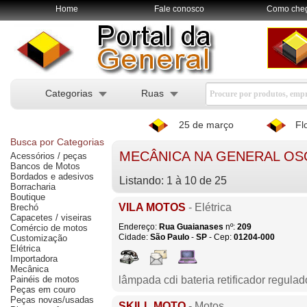
Home
Fale conosco
Como che
Categorias
Ruas
25 de março
Fl
Busca por Categorias
MECÂNICA NA GENERAL OS
Acessórios / peças
Bancos de Motos
Bordados e adesivos
Listando: 1 à 10 de 25
Borracharia
Boutique
VILA MOTOS
- Elétrica
Brechó
Capacetes / viseiras
Endereço:
Rua Guaianases
nº:
209
Comércio de motos
Cidade:
São Paulo
-
SP
- Cep:
01204-000
Customização
Elétrica
Importadora
Mecânica
Painéis de motos
lâmpada cdi bateria retificador regula
Peças em couro
Peças novas/usadas
SKILL MOTO
- Motos