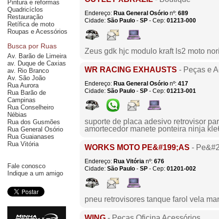
Pintura e reformas
Quadricíclos
Endereço:
Rua General Osório
nº:
689
Restauração
Cidade:
São Paulo
-
SP
- Cep:
01213-000
Retífica de moto
Roupas e Acessórios
Busca por Ruas
Zeus gdk hjc modulo kraft ls2 moto nori
Av. Barão de Limeira
av. Duque de Caxias
WR RACING EXHAUSTS
- Peças e A
av. Rio Branco
Av. São João
Endereço:
Rua General Osório
nº:
417
Rua Aurora
Cidade:
São Paulo
-
SP
- Cep:
01213-001
Rua Barão de
Campinas
Rua Conselheiro
Nébias
suporte de placa adesivo retrovisor pa
Rua dos Gusmões
amortecedor manete ponteira ninja kle
Rua General Osório
Rua Guaianases
Rua Vitória
WORKS MOTO PE&#199;AS
- Pe&#2
Endereço:
Rua Vitória
nº:
676
Fale conosco
Cidade:
São Paulo
-
SP
- Cep:
01201-002
Indique a um amigo
pneu retrovisores tanque farol vela ma
WING
- Peças Oficina Acessórios