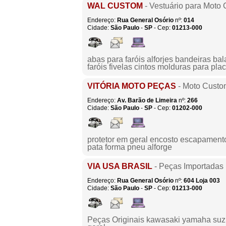
WAL CUSTOM
- Vestuário para Moto
Endereço:
Rua General Osório
nº:
014
Cidade:
São Paulo
-
SP
- Cep:
01213-000
abas para faróis alforjes bandeiras ba
faróis fivelas cintos molduras para pla
VITÓRIA MOTO PEÇAS
- Moto Custo
Endereço:
Av. Barão de Limeira
nº:
266
Cidade:
São Paulo
-
SP
- Cep:
01202-000
protetor em geral encosto escapamento 
pata forma pneu alforge
VIA USA BRASIL
- Peças Importadas
Endereço:
Rua General Osório
nº:
604
Loja 003
Cidade:
São Paulo
-
SP
- Cep:
01213-000
Peças Originais kawasaki yamaha suz