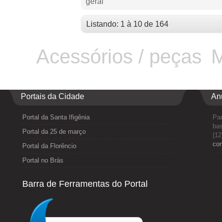
geral
Listando: 1 à 10 de 164
Acessórios / peças
M
Portais da Cidade
An
Portal da Santa Ifigênia
Par
bas
Portal da 25 de março
(12
co
Portal da Florêncio
Portal no Brás
Barra de Ferramentas do Portal