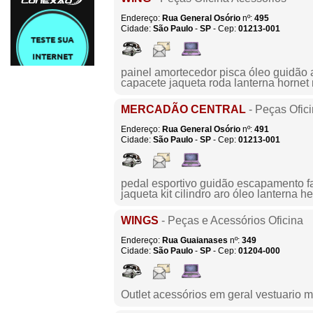
Endereço:
Rua General Osório
nº:
495
Cidade:
São Paulo
-
SP
- Cep:
01213-001
painel amortecedor pisca óleo guidão 
capacete jaqueta roda lanterna horne
MERCADÃO CENTRAL
- Peças Ofic
Endereço:
Rua General Osório
nº:
491
Cidade:
São Paulo
-
SP
- Cep:
01213-001
pedal esportivo guidão escapamento f
jaqueta kit cilindro aro óleo lanterna he
WINGS
- Peças e Acessórios Oficina
Endereço:
Rua Guaianases
nº:
349
Cidade:
São Paulo
-
SP
- Cep:
01204-000
Outlet acessórios em geral vestuario