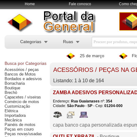
Home
Fale conosco
Como che
Categorias
Ruas
25 de março
Fl
Busca por Categorias
ACESSÓRIOS / PEÇAS NA 
Acessórios / peças
Bancos de Motos
Bordados e adesivos
Listando: 1 à 10 de 164
Borracharia
Boutique
ZAMBA ADESIVOS PERSONALIZA
Brechó
Capacetes / viseiras
Endereço:
Rua Guaianases
nº:
354
Comércio de motos
Cidade:
São Paulo
-
SP
- Cep:
01204-000
Customização
Elétrica
Importadora
Mecânica
Painéis de motos
capa banco capa personalizada espuma 
Peças em couro
Peças novas/usadas
OUTLET XBRAZIL
- Boutique