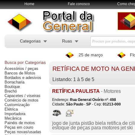
Home
Fale conosco
Como che
Categorias
Ruas
25 de março
Fl
Busca por Categorias
RETÍFICA DE MOTO NA GE
Acessórios / peças
Bancos de Motos
Bordados e adesivos
Listando: 1 à 5 de 5
Borracharia
Boutique
RETÍFICA PAULISTA
- Motores
Brechó
Capacetes / viseiras
Endereço:
Rua General Osório
nº:
498
Comércio de motos
Cidade:
São Paulo
-
SP
- Cep:
01213-000
Customização
Elétrica
Importadora
Mecânica
Painéis de motos
jogo de junta pistão biela retifica de
Peças em couro
estoque de peças para motores jet ski
Peças novas/usadas