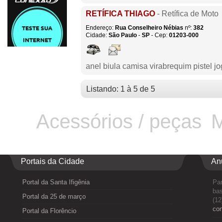
RETÍFICA THIAGO
- Retífica de Moto
Endereço:
Rua Conselheiro Nébias
nº:
382
Cidade:
São Paulo
-
SP
- Cep:
01203-000
anel biula camisa virabrequim pistel j
Listando: 1 à 5 de 5
Acessórios / peças
M
Portais da Cidade
An
Portal da Santa Ifigênia
Par
bas
Portal da 25 de março
(12
co
Portal da Florêncio