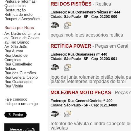
Pintura e reformas
REI DOS PISTÕES
- Retifica
Quadricíclos
Restauração
Endereço:
Rua Conselheiro Nébias
nº:
444
Retífica de moto
Cidade:
São Paulo
-
SP
- Cep:
01203-000
Roupas e Acessórios
Busca por Ruas
Av. Barão de Limeira
peças mobiletes acessórios retifica
av. Duque de Caxias
av. Rio Branco
RETÍFICA POWER
- Peças em Geral
Av. São João
Rua Aurora
Endereço:
Rua Guaianases
nº:
440
Rua Barão de
Cidade:
São Paulo
-
SP
- Cep:
01203-001
Campinas
Rua Conselheiro
Nébias
Rua dos Gusmões
jogo de junta rolamento pistão biela p
Rua General Osório
pistões retentores lampadas do farol
Rua Guaianases
Rua Vitória
MOLEZINHA MOTO PEÇAS
- Peças 
Fale conosco
Endereço:
Rua General Osório
nº:
490
Indique a um amigo
Cidade:
São Paulo
-
SP
- Cep:
01213-000
retentor de válvula cilindro cabeçote 
válvulas