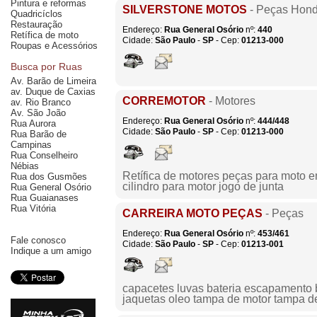
Pintura e reformas
SILVERSTONE MOTOS
- Peças Hon
Quadricíclos
Restauração
Endereço:
Rua General Osório
nº:
440
Retífica de moto
Cidade:
São Paulo
-
SP
- Cep:
01213-000
Roupas e Acessórios
Busca por Ruas
Av. Barão de Limeira
av. Duque de Caxias
CORREMOTOR
- Motores
av. Rio Branco
Av. São João
Endereço:
Rua General Osório
nº:
444/448
Rua Aurora
Cidade:
São Paulo
-
SP
- Cep:
01213-000
Rua Barão de
Campinas
Rua Conselheiro
Nébias
Retífica de motores peças para moto em
Rua dos Gusmões
cilindro para motor jogo de junta
Rua General Osório
Rua Guaianases
Rua Vitória
CARREIRA MOTO PEÇAS
- Peças
Endereço:
Rua General Osório
nº:
453/461
Fale conosco
Cidade:
São Paulo
-
SP
- Cep:
01213-001
Indique a um amigo
capacetes luvas bateria escapamento 
jaquetas oleo tampa de motor tampa d