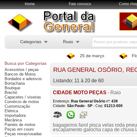
Home
Fale conosco
Como che
Categorias
Ruas
25 de março
Fl
Busca por Categorias
RUA GENERAL OSÓRIO, RE
Acessórios / peças
Bancos de Motos
Bordados e adesivos
Listando: 11 à 20 de 60
Borracharia
Boutique
CIDADE MOTO PEÇAS
- Raio
Brechó
Capacetes / viseiras
Endereço:
Rua General Osório
nº:
439
Comércio de motos
Cidade:
São Paulo
-
SP
- Cep:
01213-000
Customização
Elétrica
Importadora
Mecânica
Painéis de motos
bagageiros farol pisca velas roda pneus
Peças em couro
escapamento galocha capa de chuva 
Peças novas/usadas