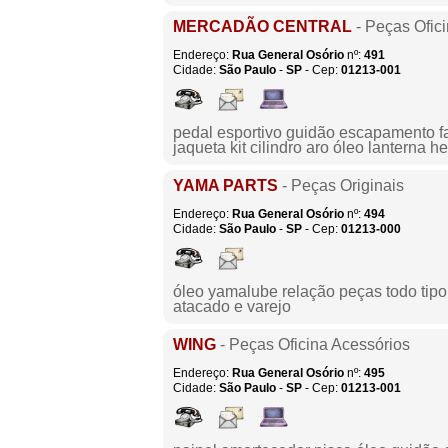
MERCADÃO CENTRAL
- Peças Ofic
Endereço:
Rua General Osório
nº:
491
Cidade:
São Paulo
-
SP
- Cep:
01213-001
pedal esportivo guidão escapamento f
jaqueta kit cilindro aro óleo lanterna he
YAMA PARTS
- Peças Originais
Endereço:
Rua General Osório
nº:
494
Cidade:
São Paulo
-
SP
- Cep:
01213-000
óleo yamalube relação peças todo tip
atacado e varejo
WING
- Peças Oficina Acessórios
Endereço:
Rua General Osório
nº:
495
Cidade:
São Paulo
-
SP
- Cep:
01213-001